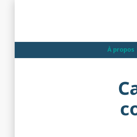
Accéder
au
contenu
À propos
Ca
c