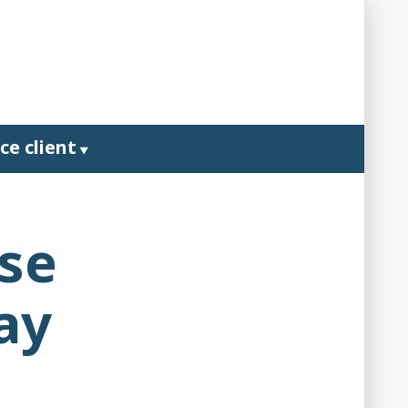
ce client
ise
ay